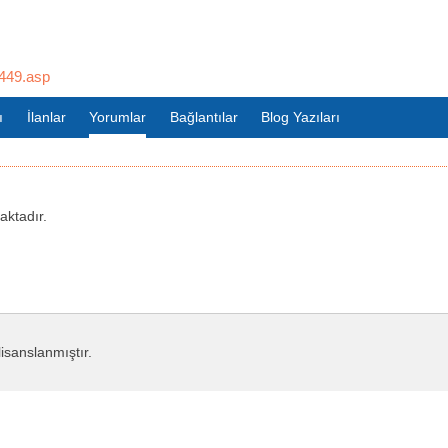
449.asp
ı
İlanlar
Yorumlar
Bağlantılar
Blog Yazıları
ktadır.
lisanslanmıştır.