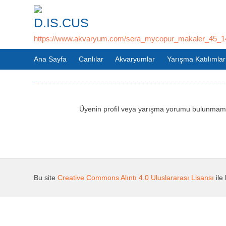
D.IS.CUS
https://www.akvaryum.com/sera_mycopur_makaler_45_1
Ana Sayfa
Canlılar
Akvaryumlar
Yarışma Katılımlar
Üyenin profil veya yarışma yorumu bulunmama
Bu site
Creative Commons Alıntı 4.0 Uluslararası Lisansı
ile 